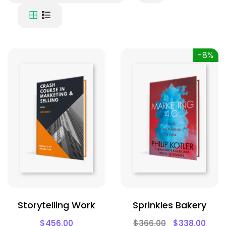
-8%
Storytelling Work
Sprinkles Bakery
$
456.00
$
366.00
$
338.00